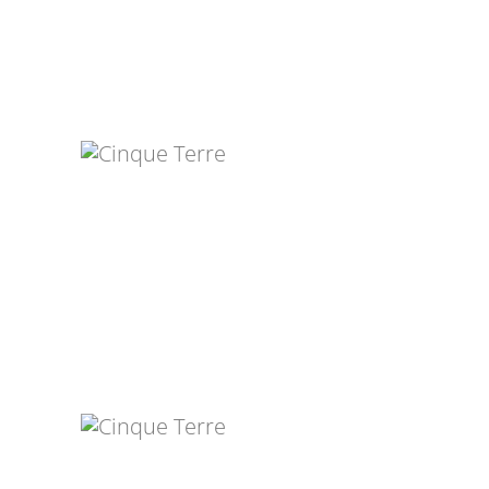
BERNADETT GÄBLER
CATERINA
SALVADORI