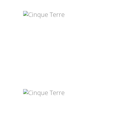
JULIA ESPI I CHACON
KATHARINA
KRUMMENACHER