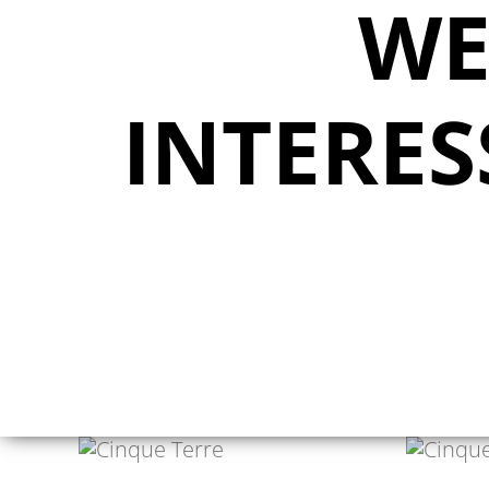
WE
INTERES
ANNALENA HALM
BE