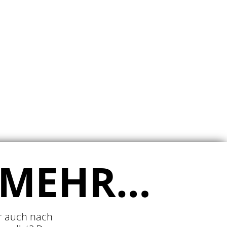
.
 MEHR…
er auch nach