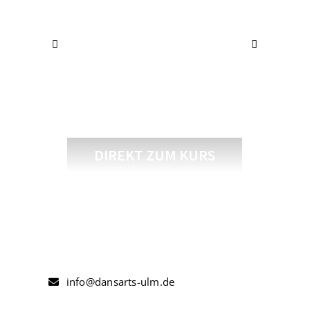
Modern II / III
Erwachsene
DIREKT ZUM KURS
info@dansarts-ulm.de