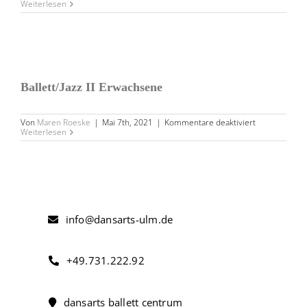
Contempora
Weiterlesen
/
Jazz
III
BALLETT/JAZZ II ERWACHSENE
Ballett/Jazz II Erwachsene
für
Von
Maren Roeske
|
Mai 7th, 2021
|
Kommentare deaktiviert
Ballett/Jazz
Weiterlesen
II
Erwachsene
info@dansarts-ulm.de
+49.731.222.92
dansarts ballett centrum