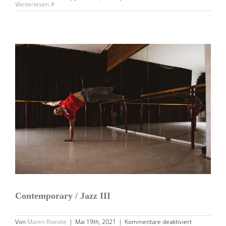
Jazz
Weiterlesen
Erwachsene
CONTEMPORARY / JAZZ III
Contemporary / Jazz III
für
Von
Maren Roeske
|
Mai 19th, 2021
|
Kommentare deaktiviert