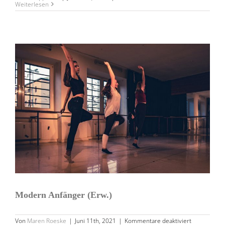
Modern
Weiterlesen
II
/
III
Erwachsene
MODERN ANFÄNGER (ERW.)
Modern Anfänger (Erw.)
für
Von
Maren Roeske
|
Juni 11th, 2021
|
Kommentare deaktiviert