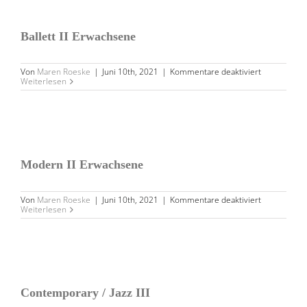
BALLETT II ERWACHSENE
Ballett II Erwachsene
für
Von
Maren Roeske
|
Juni 10th, 2021
|
Kommentare deaktiviert
Ballett
Weiterlesen
II
Erwachsene
MODERN II ERWACHSENE
Modern II Erwachsene
für
Von
Maren Roeske
|
Juni 10th, 2021
|
Kommentare deaktiviert
Modern
Weiterlesen
II
Erwachsene
CONTEMPORARY / JAZZ III
Contemporary / Jazz III