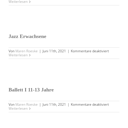
Modern
Weiterlesen
Anfänger
(Erw.)
JAZZ ERWACHSENE
Jazz Erwachsene
für
Von
Maren Roeske
|
Juni 11th, 2021
|
Kommentare deaktiviert
Jazz
Weiterlesen
Erwachsene
BALLETT I 11-13 JAHRE
Ballett I 11-13 Jahre
für
Von
Maren Roeske
|
Juni 11th, 2021
|
Kommentare deaktiviert
Ballett
Weiterlesen
I
11-
13
Jahre