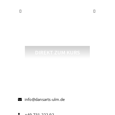
Modern II / III
Erwachsene
DIREKT ZUM KURS
info@dansarts-ulm.de
+49.731.222.92