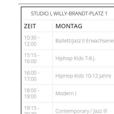
STUDIO I, WILLY-BRANDT-PLATZ 1
ZEIT
MONTAG
10:30 -
Ballett/Jazz II Erwachsene
12:00
15:15 -
Hiphop Kids 7-8 J.
16:00
16:00 -
HipHop Kids 10-12 Jahre
17:00
18:00 -
Modern I
19:00
19:15 -
Contemporary / Jazz III
20:30