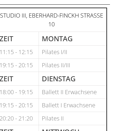
STUDIO III, EBERHARD-FINCKH STRASSE 1
0
ZEIT
MONTAG
11:15 - 12:15
Pilates I/II
19:15 - 20:15
Pilates II/III
ZEIT
DIENSTAG
18:00 - 19:15
Ballett II Erwachsene
19:15 - 20:15
Ballett I Erwachsene
20:20 - 21:20
Pilates II