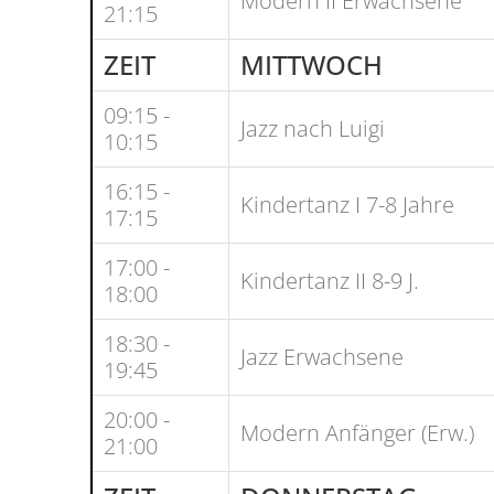
Modern II Erwachsene
21:15
ZEIT
MITTWOCH
09:15 -
Jazz nach Luigi
10:15
16:15 -
Kindertanz I 7-8 Jahre
17:15
17:00 -
Kindertanz II 8-9 J.
18:00
18:30 -
Jazz Erwachsene
19:45
20:00 -
Modern Anfänger (Erw.)
21:00