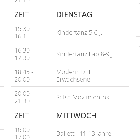
ZEIT
DIENSTAG
15:30 -
Kindertanz 5-6 J.
16:15
16:30 -
Kindertanz I ab 8-9 J.
17:30
18:45 -
Modern I / II
20:00
Erwachsene
20:00 -
Salsa Movimientos
21:30
ZEIT
MITTWOCH
16:00 -
Ballett I 11-13 Jahre
17:00