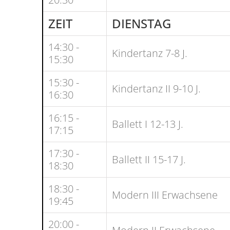
ZEIT
DIENSTAG
14:30 -
Kindertanz 7-8 J.
15:30
15:30 -
Kindertanz II 9-10 J.
16:30
16:15 -
Ballett I 12-13 J.
17:15
17:30 -
Ballett II 15-17 J.
18:30
18:30 -
Modern III Erwachsene
19:45
20:00 -