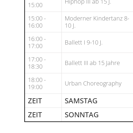
Hiphop III ab 15 J.
15:00
15:00 -
Moderner Kindertanz 8-
16:00
10 J.
16:00 -
Ballett I 9-10 J.
17:00
17:00 -
Ballett III ab 15 Jahre
18:30
18:00 -
Urban Choreography
19:00
ZEIT
SAMSTAG
ZEIT
SONNTAG