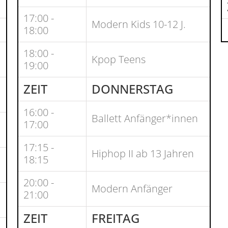
17:00 -
Modern Kids 10-12 J.
18:00
18:00 -
Kpop Teens
19:00
ZEIT
DONNERSTAG
16:00 -
Ballett Anfänger*innen
17:00
17:15 -
Hiphop II ab 13 Jahren
18:15
20:00 -
Modern Anfänger
21:00
ZEIT
FREITAG