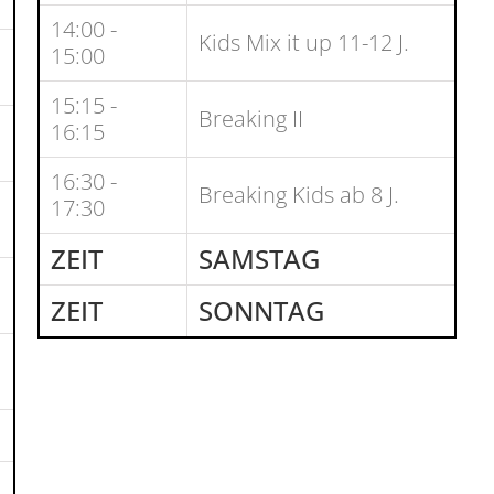
14:00 -
Kids Mix it up 11-12 J.
15:00
15:15 -
Breaking II
16:15
16:30 -
Breaking Kids ab 8 J.
17:30
ZEIT
SAMSTAG
ZEIT
SONNTAG