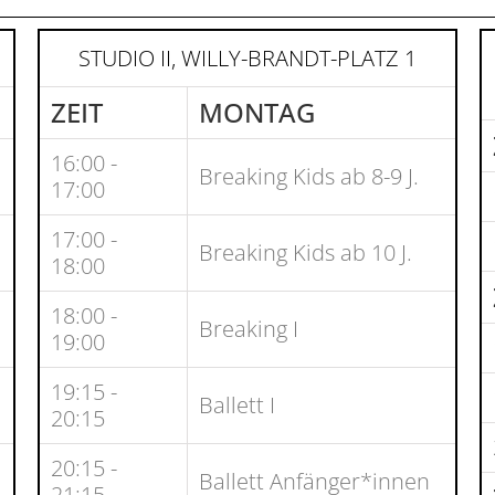
STUDIO II, WILLY-BRANDT-PLATZ 1
ZEIT
MONTAG
16:00 -
Breaking Kids ab 8-9 J.
17:00
17:00 -
Breaking Kids ab 10 J.
18:00
18:00 -
Breaking I
19:00
19:15 -
Ballett I
20:15
20:15 -
Ballett Anfänger*innen
21:15