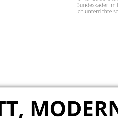
Bundeskader im B
Ich unterrichte s
IN
TT, MODER