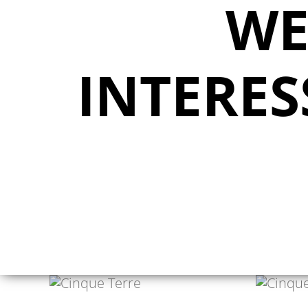
WE
INTERES
ANNALENA HALM
BE