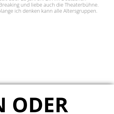
reaking und liebe auch die Theaterbühne.
olange ich denken kann alle Altersgruppen.
N ODER