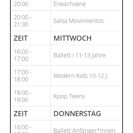
20:00
Erwachsene
20:00 -
Salsa Movimientos
21:30
ZEIT
MITTWOCH
16:00 -
Ballett I 11-13 Jahre
17:00
17:00 -
Modern Kids 10-12 J.
18:00
18:00 -
Kpop Teens
19:00
ZEIT
DONNERSTAG
16:00 -
Ballett Anfänger*innen