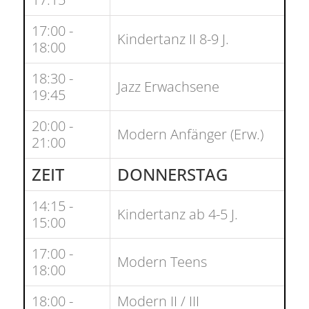
17:00 -
Kindertanz II 8-9 J.
18:00
18:30 -
Jazz Erwachsene
19:45
20:00 -
Modern Anfänger (Erw.)
21:00
ZEIT
DONNERSTAG
14:15 -
Kindertanz ab 4-5 J.
15:00
17:00 -
Modern Teens
18:00
18:00 -
Modern II / III