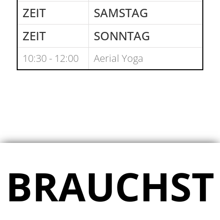
ZEIT
SAMSTAG
ZEIT
SONNTAG
10:30 - 12:00
Aerial Yoga
HIER GEHT’S ZUR PERSÖNLICHEN
BERATUNG
BRAUCHST